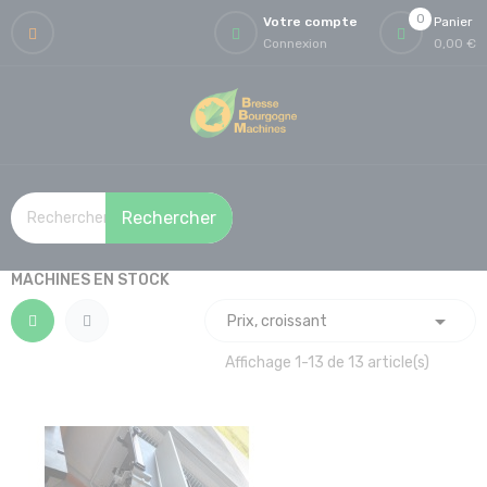
0
Votre compte
Panier
Connexion
0,00 €
Rechercher
MACHINES EN STOCK

Prix, croissant
Affichage 1-13 de 13 article(s)