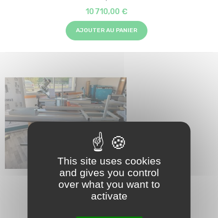
10 710,00 €
AJOUTER AU PANIER
This site uses cookies
and gives you control
over what you want to
activate
K310 optionnée
13 404,00 €