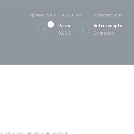
Appelez-nous :
0385201880
Contactez-nous
0
Panier
Votre compte
0,00 €
Connexion
nim ad minim veniam, quis nostrud