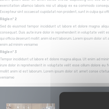
exercitation ullamco laboris nisi ut aliquip ex ea commodo consequat
Excepteur sint occaecat cupidatat non proident, sunt in culpa qui offi
Règle n° 2
Sed do eiusmod tempor incididunt ut labore et dolore magna aliqua
consequat. Duis aute irure dolor in reprehenderit in voluptate velit e
qui officia deserunt mollit anim id est laborum. Lorem ipsum dolor sit
enim ad minim veniamю
Règle n° 3
Tempor incididunt ut labore et dolore magna aliqua. Ut enim ad mini
irure dolor in reprehenderit in voluptate velit esse cillum dolore eu 
mollit anim id est laborum. Lorem ipsum dolor sit amet conse ctetur
veniamю