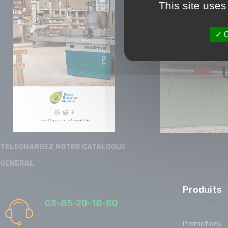
This site uses
O
TELECHARGEZ NOTRE CATALOGUE
GENERAL
Produits
03-85-20-18-80
Promotions