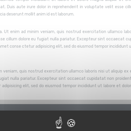
. Duis aute irure dolor in reprehenderit in voluptate velit esse cill
cia deserunt mollit anim id est laborum.
. Ut enim ad minim veniam, quis nostrud exercitation ullamco labo
sse cillum dolore eu fugiat nulla pariatur. Excepteur sint occaecat cu
 amet conse ctetur adipisicing elit, sed do eiusmod tempor incididunt 
m veniam, quis nostrud exercitation ullamco laboris nisi ut aliquip 
fugiat nulla pariatur. Excepteur sint occaecat cupidatat non proident,
 adipisicing elit, sed do eiusmod tempor incididunt ut labore et dol