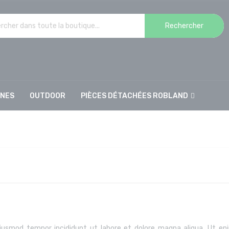
Rechercher
INES
OUTDOOR
PIÈCES DÉTACHÉES ROBLAND
 eiusmod tempor incididunt ut labore et dolore magna aliqua. Ut e