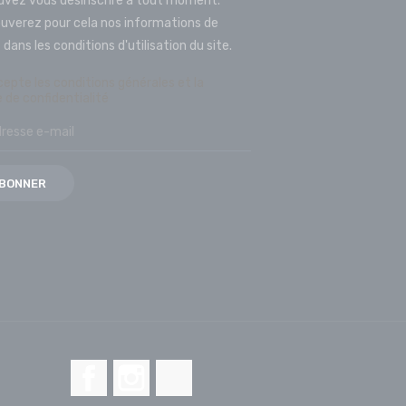
uvez vous désinscrire à tout moment.
ouverez pour cela nos informations de
dans les conditions d'utilisation du site.
cepte les conditions générales et la
e de confidentialité
Facebook
Instagram
LinkedIn