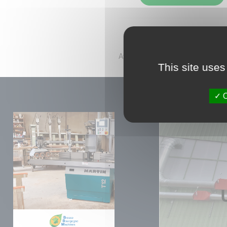
Affichage 1-3 de 3 article(s)
This site uses
O