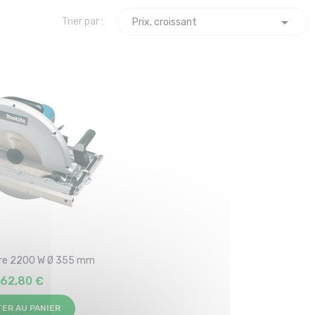

Trier par :
Prix, croissant
aire 2200 W Ø 355 mm
162,80 €
ER AU PANIER