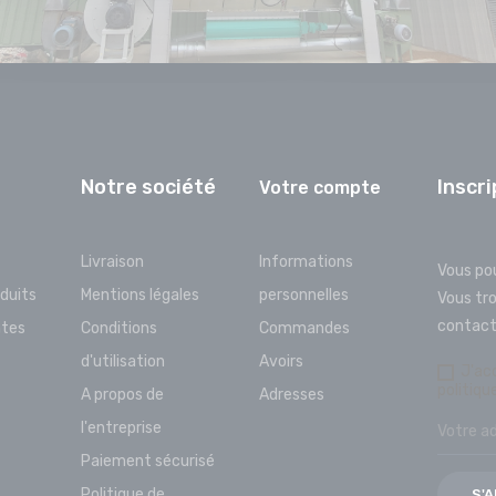
Notre société
Inscri
Votre compte
Livraison
Informations
Vous po
duits
Mentions légales
personnelles
Vous tr
contact 
ntes
Conditions
Commandes
d'utilisation
Avoirs
J'ac
politiqu
A propos de
Adresses
l'entreprise
Paiement sécurisé
Politique de