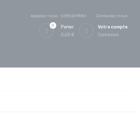
Appelez-nous :
0385201880
Contactez-nous
0
Panier
Votre compte
0,00 €
Connexion