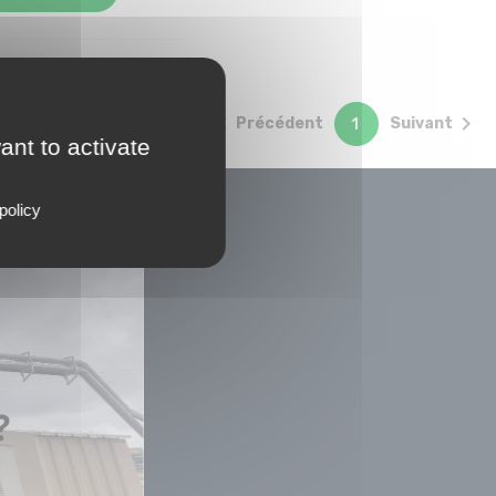


Précédent
Suivant
1
ant to activate
policy