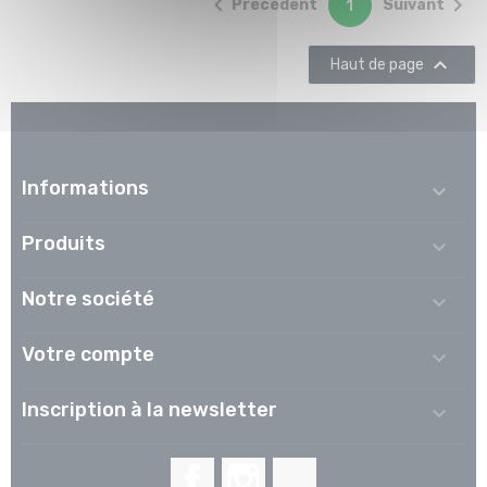


Précédent
Suivant
1

Haut de page
Informations

Produits

Notre société

Votre compte

Inscription à la newsletter

Facebook
Instagram
LinkedIn