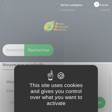
0
Votre compte
Panier
Connexion
0,00 €
Rechercher
Nouveaux produits
Veuillez nous excuser pour le désagrément.
This site uses cookies
and gives you control
Effectuez une nouvelle recherche
over what you want to
Rechercher
activate