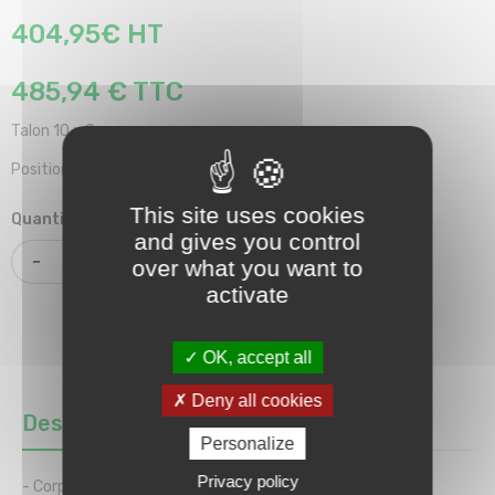
404,95€ HT
485,94 € TTC
Talon 10 x 8 mm
Position : dessous
This site uses cookies
Quantité
and gives you control
over what you want to
AJOUTER AU PANIER
activate
OK, accept all
Deny all cookies
Description
Détails du produit
Personalize
Privacy policy
- Corps en alliage léger