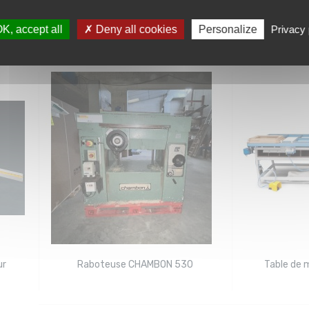
lecteur
Lèvres de protection pour
Capo
dégauchisseuse
K, accept all
Deny all cookies
Personalize
Privacy 
ur
Raboteuse CHAMBON 530
Table de 