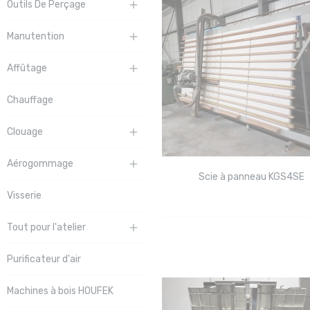
Outils De Perçage

Manutention

Affûtage

Chauffage
Clouage

Aérogommage

Scie à panneau KGS4SE
Visserie
Tout pour l'atelier

Purificateur d'air
Machines à bois HOUFEK