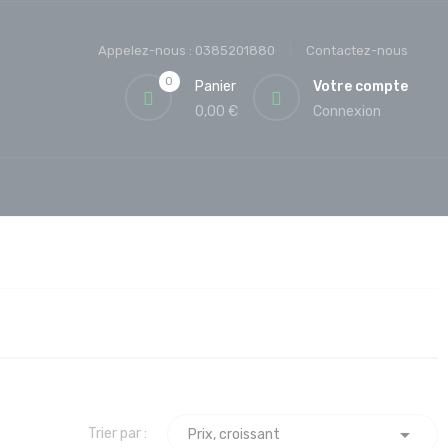
Appelez-nous :
0385201880
Contactez-nous
0
Panier
Votre compte
0,00 €
Connexion

Trier par :
Prix, croissant