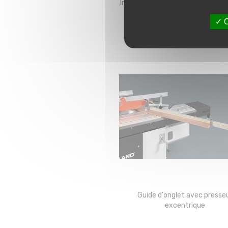
Interrupteur de démarrage et sé
d'opération
O
Guide d'onglet avec presse
excentrique