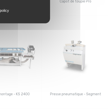
t à tenonner
Capot de toupie Pro
policy
montage - KS 2400
Presse pneumatique - Segment